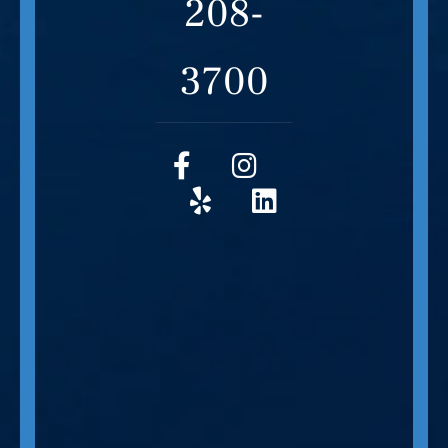
208-
3700